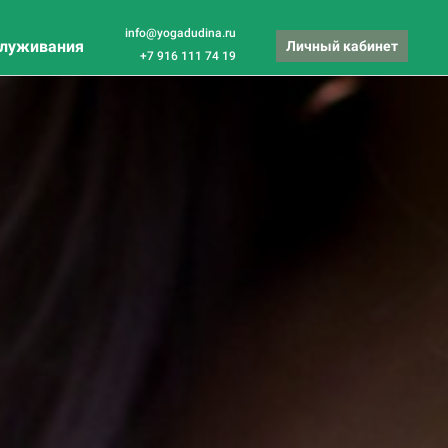
info@yogadudina.ru
служивания
Личный кабинет
+7 916 111 74 19