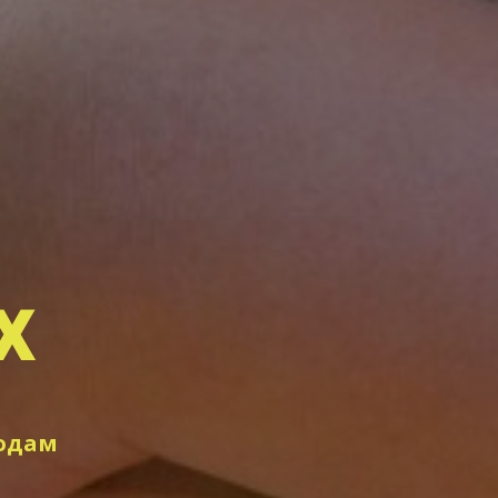
х
родам